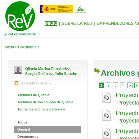
INICIO
|
SOBRE LA RED
|
EMPRENDEDORES V
Inicio
> Documentos
Qilania Marisa Fernández,
Archivos 
Sergio Guiérrez, Julio Sancho
Subscribirse al RSS
1
2
3
4
5
6
Proyect
Archivos de Qilania
Proyect
Archivos de los amigos de Qilania
Todos los archivos de la web
Proyect
Proyect
Todos
General
Proyect
Documentos
Proyect