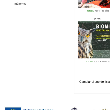
Imágenes
rafael9
hace 755 días
Cartel
rafael9
hace 3466 días
Cambiar el tipo de list