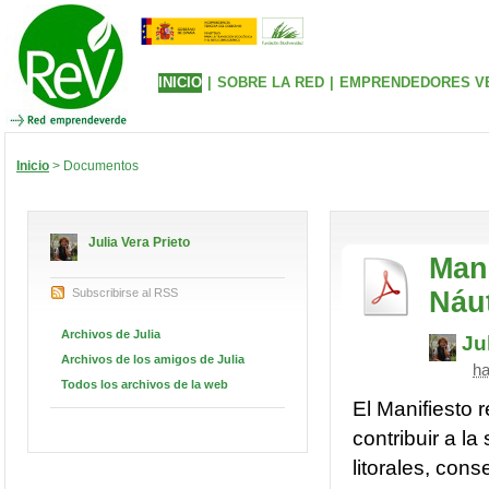
INICIO
|
SOBRE LA RED
|
EMPRENDEDORES V
Inicio
> Documentos
Julia Vera Prieto
Man
Subscribirse al RSS
Náu
Archivos de Julia
Ju
Archivos de los amigos de Julia
ha
Todos los archivos de la web
El Manifiesto 
contribuir a l
litorales, con