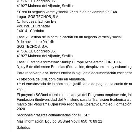
P.I.S.A. Cl. Congreso 35.
41927 Mairena del Aljarafe, Sevilla.
* Crea tu negocio verde y social. 2ª ed. 6 de noviembre 9h-14h
Lugar: SGS TECNOS, S.A.
C/ Turquesa, Edificio E-8
Pol. Ind. El Granadal
14014 - Córdoba
Fase 2 Gestión de la comunicación en un negocio verdes y social.
9 de noviembre 9h-14h
SGS TECNOS, S.A.
P.I.S.A. Cl. Congreso 35.
41927 Mairena del Aljarafe, Sevilla.
Fase 3 Estancia formativa: Startup Europe Accelerator CONECTA
3, 4 y 5 de diciembre Bruselas (Formación, desplazamiento y estancia gr
Para reservar plaza, debes enviar la siguiente documentación escane
• Fotocopia de DNI, domicilio en Andalucia.
• Y el encabezado de la nómina, el justificante de pago de la cuota de 
vigor.
El proyecto SGBnet cuenta con el apoyo del Programa empleaverde, inic
Fundación Biodiversidad del Ministerio para la Transición Ecológica a 
marco del Programa Operativo Programa Operativo Empleo, Formación 
2020.
”Acciones gratuitas cofinanciadas por el FSE”
Más información: Equipo SGBnet Móvil: 650 70 89 22
Saludos