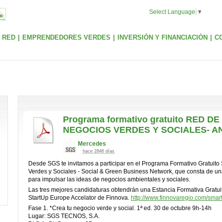
Select Language
▼
 RED
|
EMPRENDEDORES VERDES
|
INVERSIÓN Y FINANCIACIÓN
|
C
Programa formativo gratuito RED DE
NEGOCIOS VERDES Y SOCIALES- A
Mercedes
hace 2846 días
Desde SGS te invitamos a participar en el Programa Formativo Gratuit
Verdes y Sociales - Social & Green Business Network, que consta de u
para impulsar las ideas de negocios ambientales y sociales.
Las tres mejores candidaturas obtendrán una Estancia Formativa Gratuita
StartUp Europe Accelator de Finnova.
http:/
/
www.finnovaregio.com/
smart
Fase 1. *Crea tu negocio verde y social. 1ª ed. 30 de octubre 9h-14h
Lugar: SGS TECNOS, S.A.