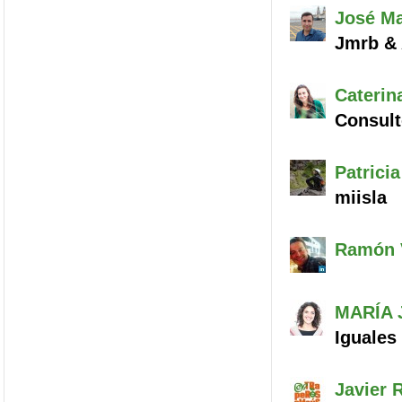
José Ma
Jmrb &
Caterin
Consult
Patricia
miisla
Ramón V
MARÍA 
Iguales
Javier
R