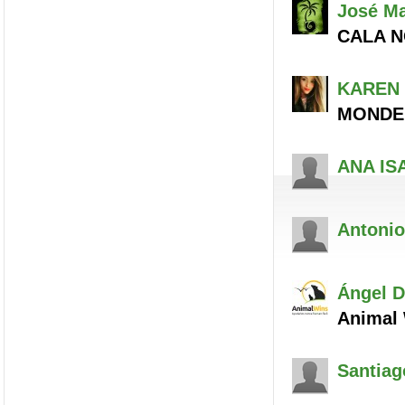
José M
CALA N
KAREN
MONDE
ANA IS
Antonio
Ángel
D
Animal 
Santiag