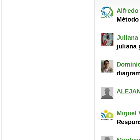
Alfredo
Método 
Juliana
juliana
Domini
diagra
ALEJA
Miguel
Respon