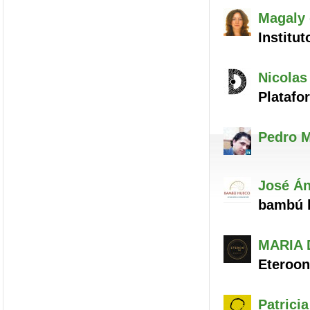
Magaly
Institut
Nicolas
Platafo
Pedro M
José Án
bambú 
MARIA 
Eteroon
Patricia