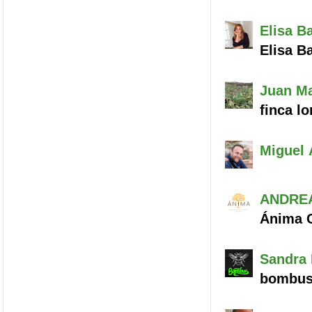
Elisa
Ba
Elisa B
Juan M
finca l
Miguel 
ANDRE
Ánima C
Sandra 
bombu