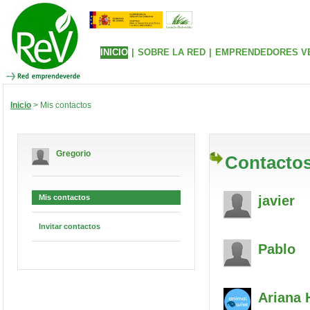
INICIO
|
SOBRE LA RED
|
EMPRENDEDORES V
Inicio
> Mis contactos
Gregorio
Contactos
Mis contactos
javier
Invitar contactos
Pablo
Ariana
H