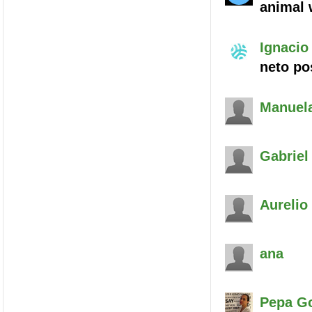
animal 
Ignacio
neto po
Manuel
Gabriel
Aurelio
ana
Pepa
Go