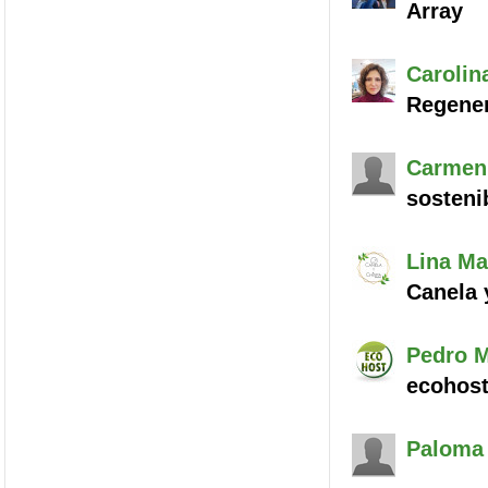
Array
Carolin
Regene
Carmen
sosteni
Lina Ma
Canela 
Pedro M
ecohos
Paloma 