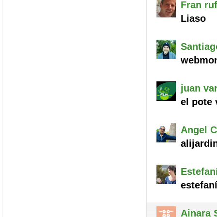
Fran
ruf
Liaso
Santiag
webmon
juan
var
el pote 
Angel
C
alijardi
Estefan
estefan
Ainara
S