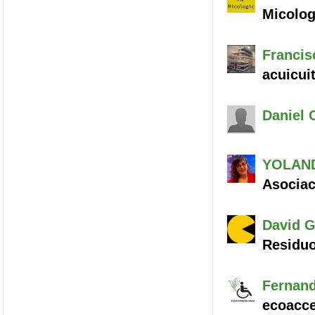
Micolog
Francis
acuicui
Daniel
C
YOLAN
Asocia
David
G
Residu
Fernan
ecoacce