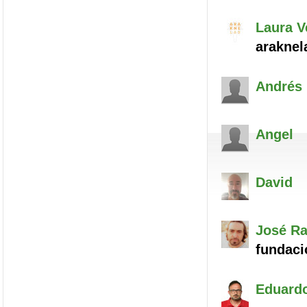
Laura
V
araknel
Andrés
Angel
David
José R
fundaci
Eduard