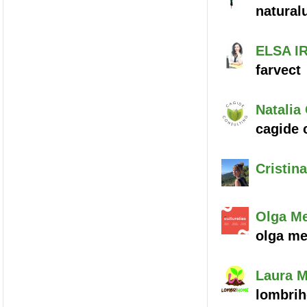
natural
ELSA I
farvect
Natalia
cagide c
Cristina
Olga
Me
olga me
Laura M
lombri