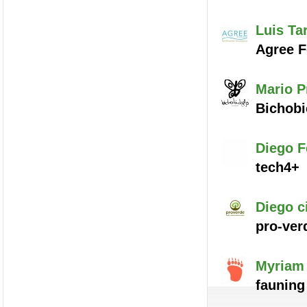
Luis
Ta
Agree F
Mario
P
Bichobi
Diego
F
tech4+
Diego
c
pro-ver
Myriam
fauning