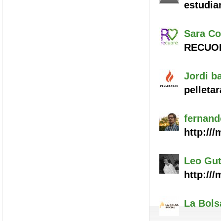
estudia
Sara
Co
RECUOR
Jordi
ba
pelleta
fernand
http://
Leo
Gut
http://
La Bols