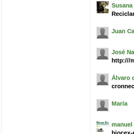
Susana 
Recicla
Juan Ca
José
Na
http://
Álvaro
c
cronnec
María
manuel
biocex-