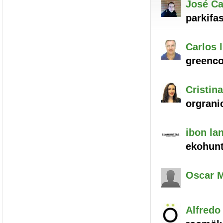
José Ca
parkifas
Carlos
l
greenco 
Cristina
orgrani
ibon
lan
ekohunt
Oscar
M
Alfredo