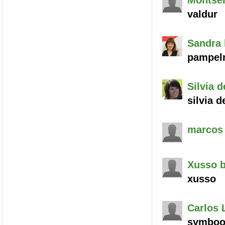
Montser
valdur
Sandra
pampel
Silvia
de
silvia d
marcos
Xusso
b
xusso
Carlos
L
symboo