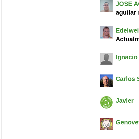
JOSE
A
aguilar
Edelwe
Actualm
Ignacio
Carlos
S
Javier
Genove