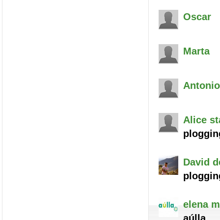
Oscar
Marta
Antonio
Alice
st
ploggin
David
d
ploggin
elena
m
aúlla