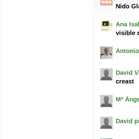
Nido G
Ana Isa
visible 
Antonio
David
Vi
creast
Mª Ánge
David
pe