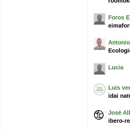
roomök
Foros
E
eimafo
Antonio
Ecologi
Lucia
Luis
ve
idai nat
José Al
ibero-re