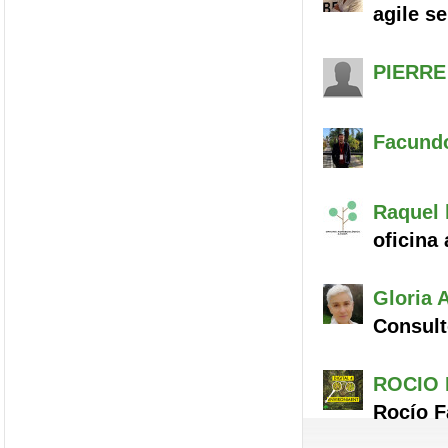
agile se
PIERRE
Facund
Raquel
oficina
Gloria
A
Consult
ROCIO
Rocío F