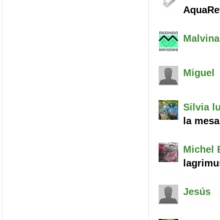
AquaRet
Malvina
Miguel
Silvia
lu
la mesa
Michel
B
lagrimu
Jesús