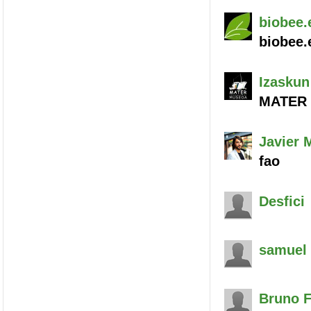
biobee.
biobee.
Izaskun
MATER 
Javier
M
fao
Desfici
samuel
Bruno 