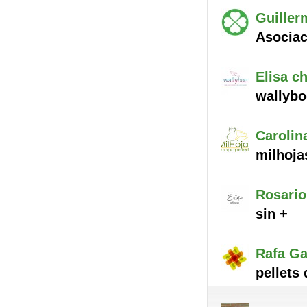
Guiller
Asocia
Elisa
ch
wallyb
Carolin
milhoja
Rosario
sin +
Rafa
Ga
pellets 