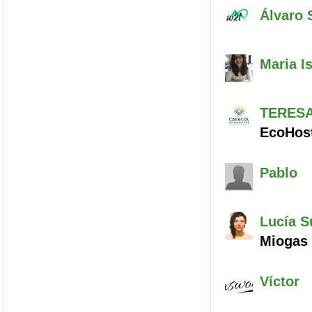
Álvaro
S
Maria I
TERES
EcoHost
Pablo
Lucía
Su
Miogas
Víctor