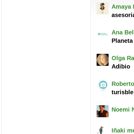
Amaya
asesori
Ana Be
Planet
Olga
Ra
Adibio
Robert
turisble
Noemi
Iñaki
mé