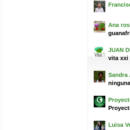
Francis
Ana
ros
guanafr
JUAN D
vita xxi
Sandra
ningun
Proyect
Proyec
Luisa
Ve