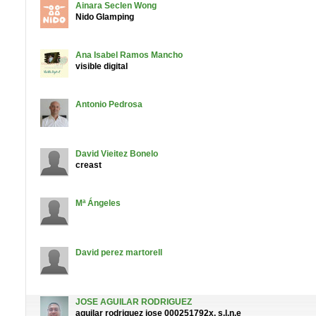
Ainara
Seclen Wong
Nido Glamping
Ana Isabel
Ramos Mancho
visible digital
Antonio
Pedrosa
David
Vieitez Bonelo
creast
Mª Ángeles
David
perez martorell
JOSE
AGUILAR RODRIGUEZ
aguilar rodriguez jose 000251792x, s.l.n.e