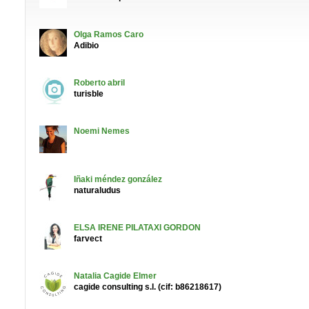
Olga
Ramos Caro
Adibio
Roberto
abril
turisble
Noemi
Nemes
Iñaki
méndez gonzález
naturaludus
ELSA IRENE
PILATAXI GORDON
farvect
Natalia
Cagide Elmer
cagide consulting s.l. (cif: b86218617)