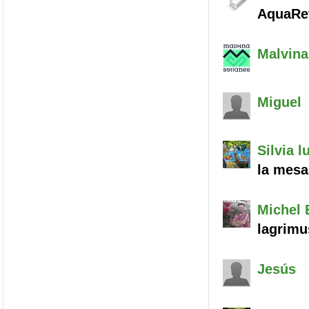
AquaRet
Malvina
Miguel
Silvia
lu
la mesa
Michel
B
lagrimu
Jesús