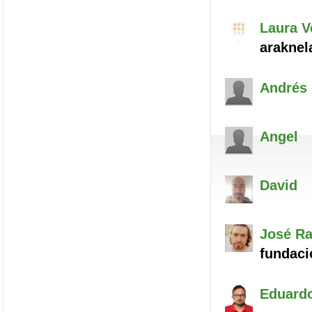
Laura
V
araknel
Andrés
Angel
David
José R
fundaci
Eduard