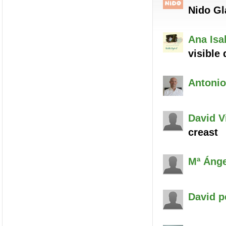
Nido G
Ana Isa
visible 
Antonio
David
Vi
creast
Mª Ánge
David
pe