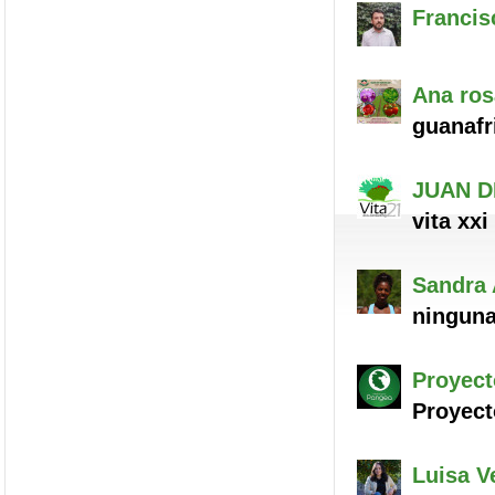
Francis
Ana
ros
guanafr
JUAN D
vita xxi
Sandra
ningun
Proyect
Proyec
Luisa
Ve