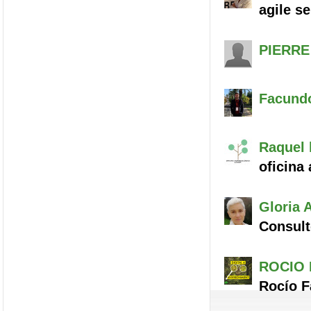
agile se
PIERRE
Facund
Raquel
oficina
Gloria
A
Consult
ROCIO
Rocío F