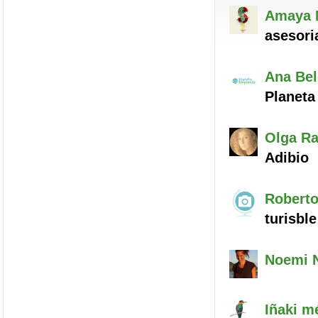
Amaya
asesori
Ana Be
Planet
Olga
Ra
Adibio
Robert
turisble
Noemi
Iñaki
mé