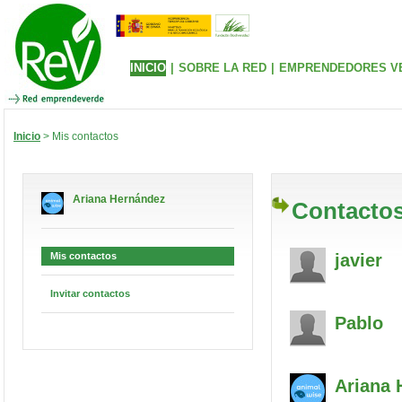
INICIO
|
SOBRE LA RED
|
EMPRENDEDORES V
Inicio
> Mis contactos
Ariana Hernández
Contactos
Mis contactos
javier
Invitar contactos
Pablo
Ariana
H