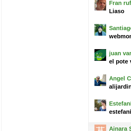
Fran
ruf
Liaso
Santiag
webmon
juan
var
el pote 
Angel
C
alijardi
Estefan
estefan
Ainara
S