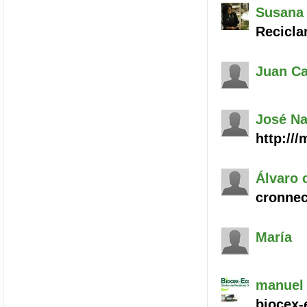
Susana 
Recicla
Juan Ca
José
Na
http://
Álvaro
c
cronnec
María
manuel
biocex-