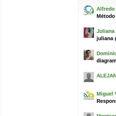
Alfredo
Método 
Juliana
juliana
Domini
diagra
ALEJA
Miguel
Respon