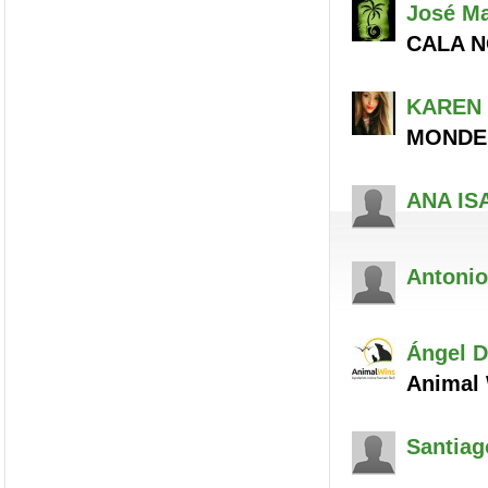
José M
CALA N
KAREN
MONDE
ANA IS
Antonio
Ángel
D
Animal 
Santiag