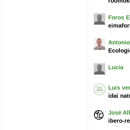
roomök
Foros
E
eimafo
Antonio
Ecologi
Lucia
Luis
ve
idai nat
José Al
ibero-re