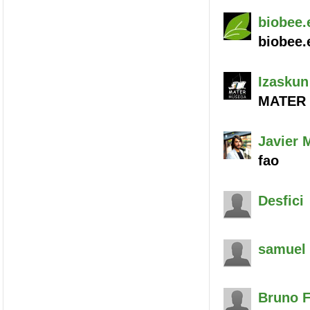
biobee.
biobee.
Izaskun
MATER 
Javier
M
fao
Desfici
samuel
Bruno 