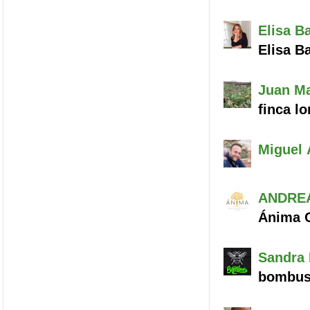
Elisa
Ba
Elisa B
Juan M
finca l
Miguel 
ANDRE
Ánima C
Sandra 
bombu