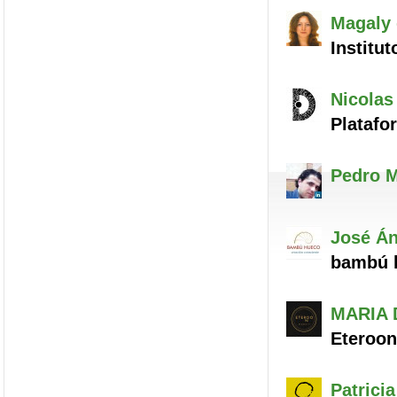
Magaly
Institut
Nicolas
Platafo
Pedro M
José Án
bambú 
MARIA 
Eteroon
Patricia