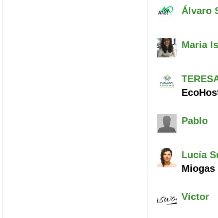
Álvaro
S
Maria I
TERES
EcoHost
Pablo
Lucía
Su
Miogas
Víctor