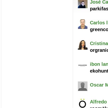
José Ca
parkifas
Carlos
l
greenco 
Cristina
orgrani
ibon
lan
ekohunt
Oscar
M
Alfredo