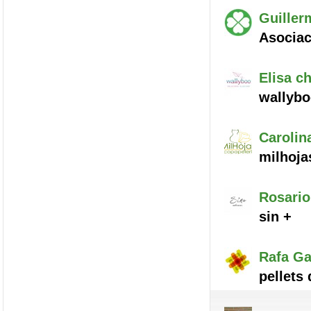
Guiller
Asocia
Elisa
ch
wallyb
Carolin
milhoja
Rosario
sin +
Rafa
Ga
pellets 