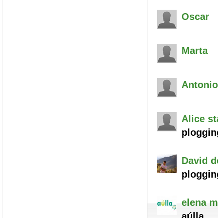
Oscar
Marta
Antonio
Alice
st
ploggin
David
d
ploggin
elena
m
aúlla