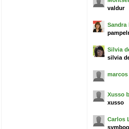
Montser
valdur
Sandra
pampel
Silvia
de
silvia d
marcos
Xusso
b
xusso
Carlos
L
symboo