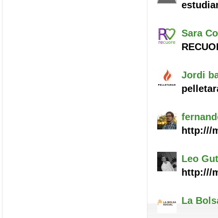
estudia
Sara
Co
RECUOR
Jordi
ba
pelleta
fernand
http://
Leo
Gut
http://
La Bols