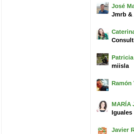
José Ma
Jmrb &
Caterin
Consult
Patricia
miisla
Ramón V
MARÍA 
Iguales
Javier
R