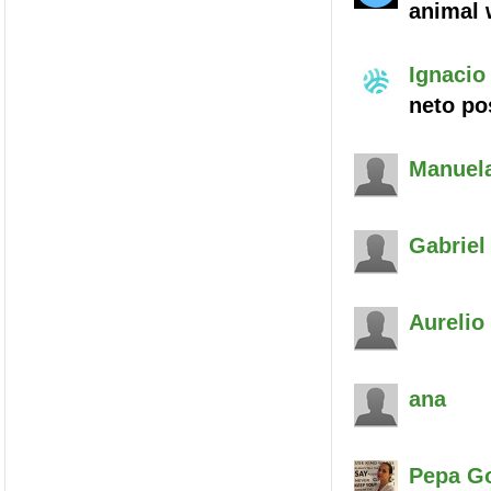
animal 
Ignacio
neto po
Manuel
Gabriel
Aurelio
ana
Pepa
Go