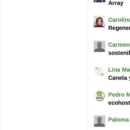
Array
Carolin
Regene
Carmen
sosteni
Lina Ma
Canela 
Pedro M
ecohos
Paloma 