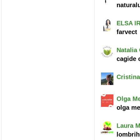
natural
ELSA I
farvect
Natalia
cagide c
Cristina
Olga
Me
olga me
Laura M
lombri