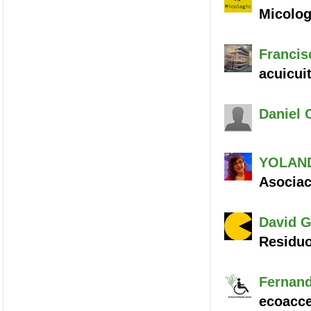
Micolog
Francis
acuicui
Daniel
C
YOLAN
Asocia
David
G
Residu
Fernan
ecoacce