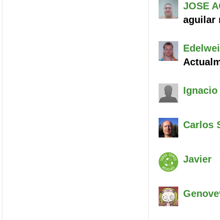
JOSE
A
aguilar
Edelwe
Actualm
Ignacio
Carlos
S
Javier
Genove