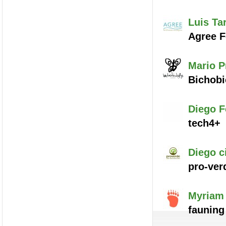
Luis
Ta
Agree F
Mario
P
Bichobi
Diego
F
tech4+
Diego
c
pro-ver
Myriam
fauning