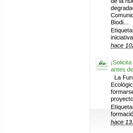
de la nu
degradac
Comunida
Biodi...
Etiquet
iniciati
hace 10
¡Solici
antes de
La Funda
Ecológi
formars
proyecto
Etiquet
formació
hace 13