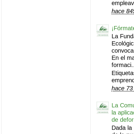
empleav
hace 84
¡Fórmat
La Funda
Ecológic
convoca
En el m
formaci.
Etiquet
empren
hace 73
La Comu
la aplic
de defor
Dada la 