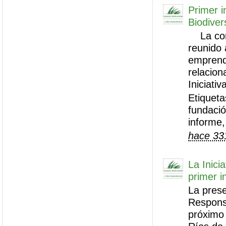
Primer i
Biodiver
La conf
reunido
emprend
relacion
Iniciativ
Etiqueta
fundació
informe,
hace 33
La Inici
primer i
La prese
Responsa
próximo 