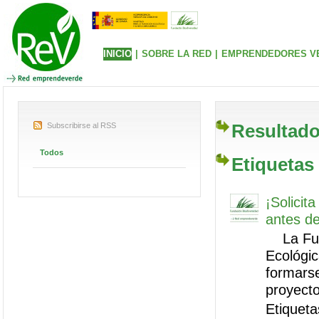
INICIO
|
SOBRE LA RED
|
EMPRENDEDORES V
Resultado
Subscribirse al RSS
Todos
Etiquetas
¡Solici
antes de
La Funda
Ecológi
formars
proyecto
Etiqueta