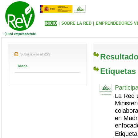
INICIO
|
SOBRE LA RED
|
EMPRENDEDORES V
Resultado
Subscribirse al RSS
Todos
Etiquetas
Particip
La Red 
Minister
colabora
en Madr
enfocado
Etiqueta