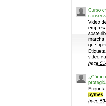
Curso cr
conserva
Video de
empresas
sostenib
marcha 
que ope
Etiqueta
video g
hace 51
¿Cómo m
protegi
Etiqueta
pymes
,
hace 53