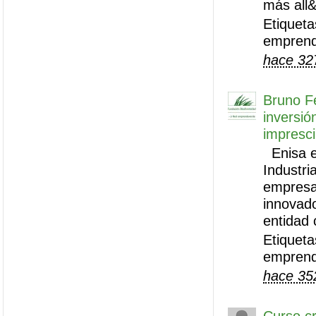
más all&
Etiqueta
emprend
hace 32
Bruno Fe
inversió
impresci
Enisa es
Industri
empresar
innovad
entidad 
Etiqueta
emprend
hace 35