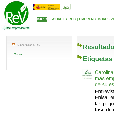
INICIO
|
SOBRE LA RED
|
EMPRENDEDORES V
Resultado
Subscribirse al RSS
Todos
Etiquetas
Carolina
más empr
de su es
Entrevis
Enisa, e
las peq
fase de 