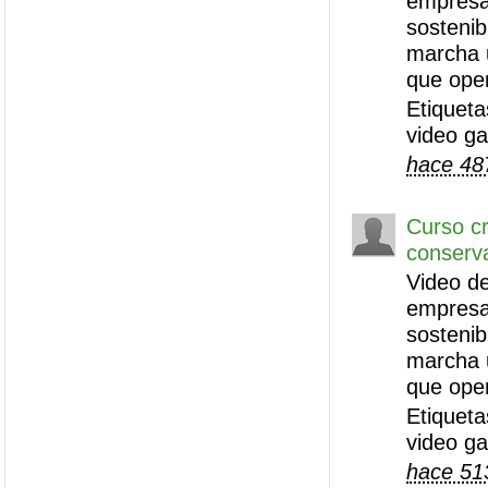
empresas
sostenib
marcha 
que ope
Etiqueta
video g
hace 48
Curso cr
conserva
Video de
empresas
sostenib
marcha 
que ope
Etiqueta
video g
hace 51