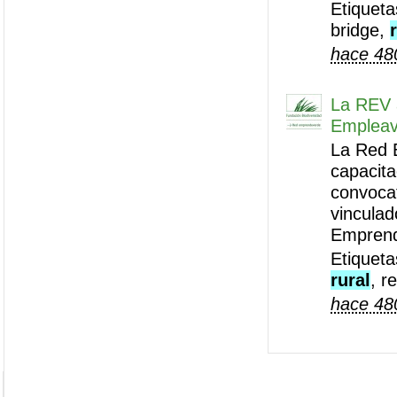
Etiquet
bridge,
hace 48
La REV 
Emplea
La Red 
capacita
convoca
vinculad
Emprend
Etiquet
rural
, r
hace 48