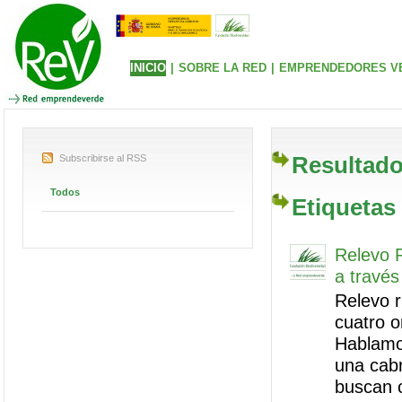
INICIO
|
SOBRE LA RED
|
EMPRENDEDORES V
Resultado
Subscribirse al RSS
Todos
Etiquetas
Relevo R
a través
Relevo r
cuatro 
Hablamo
una cabr
buscan c