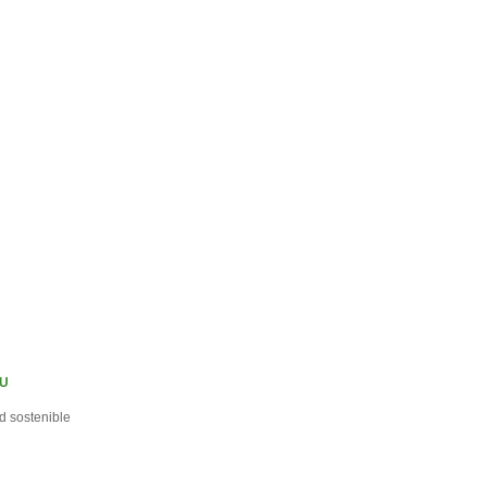
LU
d sostenible