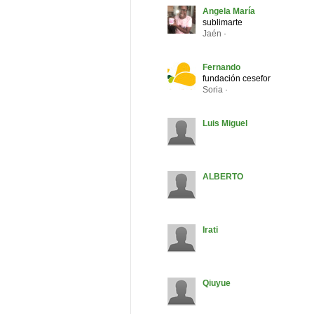
Angela María
sublimarte
Jaén ·
Fernando
fundación cesefor
Soria ·
Luis Miguel
ALBERTO
Irati
Qiuyue