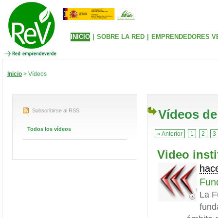
INICIO
|
SOBRE LA RED
|
EMPRENDEDORES V
Inicio
> Vídeos
Vídeos de
Subscribirse al RSS
Todos los vídeos
« Anterior
1
2
3
Video inst
hac
Fund
La F
fund