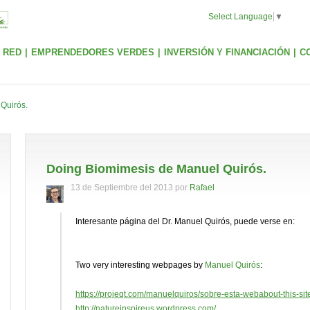
Select Language
▼
 RED
|
EMPRENDEDORES VERDES
|
INVERSIÓN Y FINANCIACIÓN
|
C
Quirós.
Doing Biomimesis de Manuel Quirós.
13 de Septiembre del 2013 por
Rafael
Interesante página del Dr. Manuel Quirós, puede verse en:
Two very interesting webpages by
Manuel Quirós
:
https:/
/
projeqt.com/
manuelquiros/
sobre-esta-webabout-this-sit
http:/
/
natureinspireus.wordpress.com/