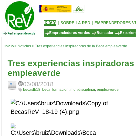
INICIO
|
SOBRE LA RED
|
EMPRENDEDORES V
Emprendedores verdes
Buscador
Experienc
Inicio
>
Noticias
> Tres experiencias inspiradoras de la Beca empleaverde
Tres experiencias inspiradoras
empleaverde
06/08/2018
becasfb18
,
beca
,
formación
,
multidisciplinar
,
empleaverde