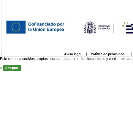
Aviso legal
Política de privacidad
Este sitio usa cookies propias necesarias para su funcionamiento y cookies de ana
×
Aceptar