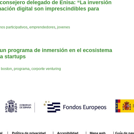
consejero delegado de Enisa: “La inversión
mación digital son imprescindibles para
os participativos
,
emprendedores
,
jovenes
, un programa de inmersión en el ecosistema
a startups
,
boston
,
programa
,
corporte venturing
al
Política de privacidad
Accesibilidad
Mapa web
Guía de na