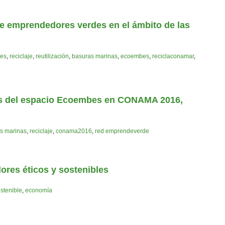
de emprendedores verdes en el ámbito de las
des
,
reciclaje
,
reutilización
,
basuras marinas
,
ecoembes
,
reciclaconamar
,
ades del espacio Ecoembes en CONAMA 2016,
s marinas
,
reciclaje
,
conama2016
,
red emprendeverde
ores éticos y sostenibles
stenible
,
economía