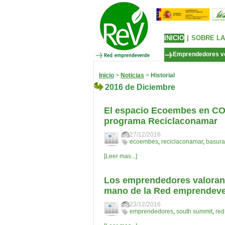
INICIO
|
SOBRE LA
Emprendedores v
Inicio
>
Noticias
>
Historial
2016 de Diciembre
El espacio Ecoembes en CON
programa Reciclaconamar
27/12/2016
ecoembes
,
reciclaconamar
,
basura
[Leer mas...]
Los emprendedores valoran 
mano de la Red emprendev
23/12/2016
emprendedores
,
south summit
,
re