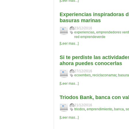
[Leer mas...]
Experiencias inspiradoras 
basuras marinas
23/12/2016
experiencias
,
emprendedores ver
red emprendeverde
[Leer mas...]
Si te perdiste las activid
ahora puedes conocerlas
27/12/2016
ecoembes
,
reciclaconamar
,
basura
[Leer mas...]
Triodos Bank, banca con val
21/12/2016
triodos
,
emprendimiento
,
banca
,
so
[Leer mas...]