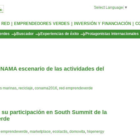
Select Language
▼
 RED
|
EMPRENDEDORES VERDES
|
INVERSIÓN Y FINANCIACIÓN
|
C
erdes
Buscador
Experiencias de éxito
Protagonistas internacionales
AMA escenario de las actividades del
s marinas
,
reciclaje
,
conama2016
,
red emprendeverde
su participación en South Summit de la
erde
d emprendeverde
,
marketplace
,
ecolactis
,
domovita
,
hiqenergy