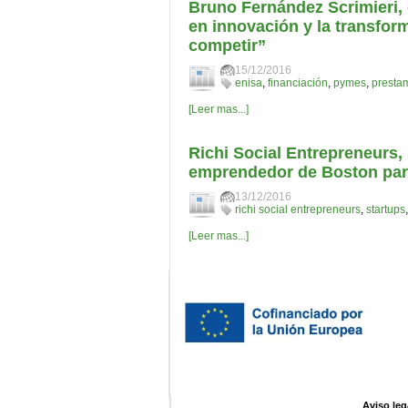
Bruno Fernández Scrimieri, 
en innovación y la transfor
competir”
15/12/2016
enisa
,
financiación
,
pymes
,
prestam
[Leer mas...]
Richi Social Entrepreneurs
emprendedor de Boston par
13/12/2016
richi social entrepreneurs
,
startups
[Leer mas...]
Aviso leg