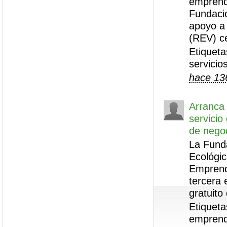
emprendi
Fundaci
apoyo a
(REV) ce
Etiquet
servicio
hace 13
Arranca
servicio
de negoc
La Funda
Ecológic
Emprend
tercera 
gratuito 
Etiqueta
emprend