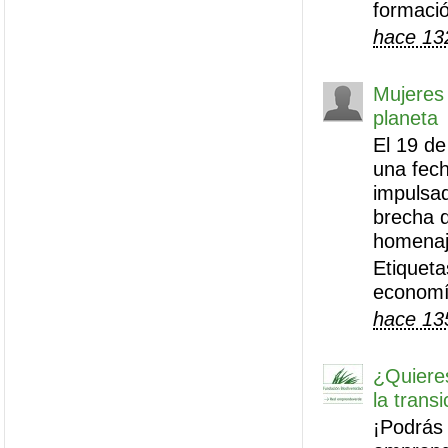
formació
hace 13
Mujeres
planeta
El 19 de
una fech
impulsad
brecha d
homenaj
Etiquet
economía
hace 13
¿Quieres
la tran
¡Podrás