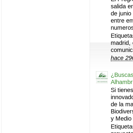
salida e
de junio
entre e
numeroso
Etiqueta
madrid,
comunic
hace 29
¿Buscas 
Alhambr
Si tiene
innovado
de la m
Biodiver
y Medio 
Etiqueta