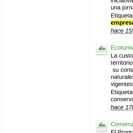
iniciati
una jorn
Etiquet
empres
hace 15
Ecoturis
La custo
territor
su cons
naturale
vigentes
Etiqueta
conserv
hace 17
Comienz
El Prog