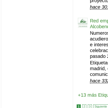
proyect
hace 30
Red emp
Alcoben
Numeros
acudiero
e intere
celebrac
pasado 2
Etiqueta
madrid,
comunic
hace 33
+13 más Etiq
1
2
3
Siguiente