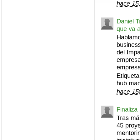
hace 15
Daniel T
que va a
Hablamos
business
del Impa
empresar
empresa
Etiqueta
hub mad
hace 15
Finaliza
Tras más
45 proye
mentori