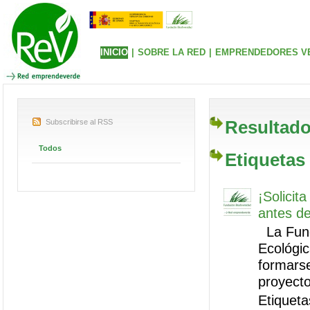
INICIO
|
SOBRE LA RED
|
EMPRENDEDORES V
Resultado
Subscribirse al RSS
Todos
Etiquetas
¡Solici
antes de
La Funda
Ecológi
formars
proyecto
Etiquet